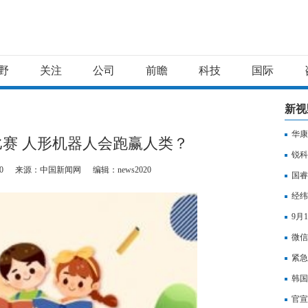
野
关注
公司
前瞻
科技
国际
新视
华康
赛 人形机器人会跑赢人类？
锐科
0
来源：中国新闻网
编辑：news2020
国睿
经纬
9月
微信
紧急
韩国
官宣