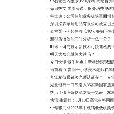
中石化己内酰胺(PA6原料)周结价为12
每日热文:国泰海通：服务消费迎政
科士达：公司储能业务板块重回增
深圳泓霖家居用品有限公司成立 注册
搜
泰福泵业今起停牌 实控人夫妇正筹
新型质谱仪能同时分析十亿个分子
时讯：研究显示新技术可快速检测
明天大盘会继续大跌吗？
今日快讯:紫牛热点｜新疆沙漠现迷
当前看点!贵阳一小学美术老师在黑
自家客厅装黑板勤加练习
九江精益眼镜验光师认证齐全，专
湖北银行一口气引入35家新国有股东
热点！供应链物流龙头一览表（2026/
快讯:生意社：3月10日高化材料丙
中储粮完成2025年中晚稻最低收购