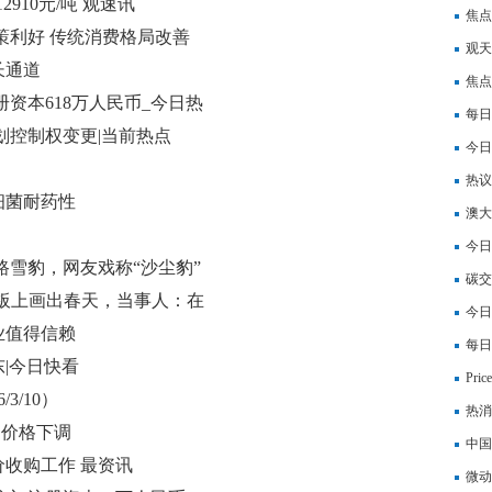
910元/吨 观速讯
焦点
策利好 传统消费格局改善
观天
长通道
累计
焦点
资本618万人民币_今日热
每日
划控制权变更|当前热点
路部
今日
车权
热议
细菌耐药性
澳大
今热
今日
路雪豹，网友戏称“沙尘豹”
食头
碳交
板上画出春天，当事人：在
今日
业值得信赖
度大
每日
|今日快看
7.8
Pr
3/10）
热消
酮价格下调
成立
中国
价收购工作 最资讯
备用
微动