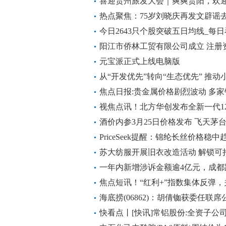
喜迎贵州旅发大会｜爽爽贵阳，欢
热点聚焦：75岁刘晓庆再发文辟谣
预告吗？这么想我死啊，“本是同根
今日2643只个股突破五日均线_每
阳江市侨林工贸有限公司成立 注册
元宝派正式上线电脑版
从“开发优先”转向“生态优先” 推
议
焦点日报:贵金属价格剧烈波动 多
视焦点讯！北方华创发布全新一代12
离子体（ICP）刻蚀设备
酒价内参3月25日价格发布 飞天茅
抬升-动态
PriceSeek提醒：锦纶长丝价格稳中
苏大纺服开展旧衣改造活动 解锁可
一年内新增涉诉金额逾4亿元，成都
遭合作方单方面终止合同 微资讯
焦点短讯！“红利+”指数集体反弹，
(159222)、价值ETF易方达(15926
海底捞(06862)：胡倩铷获委任
序文件代理人
快看点丨[快讯]常铝股份:全资子公