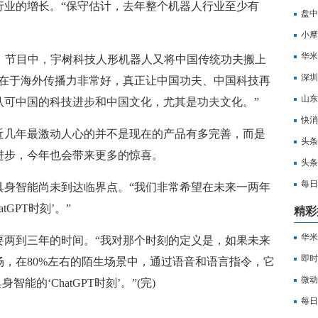
行业的增长。“保守估计，去年整个机器人行业至少有
盘中
小摩
度改
华米A
OT》节目中，宇树科技人形机器人又将中国传统功夫搬上
点评
深圳
值在于海外传播力非常好，真正让中国功夫、中国科技再
山东
认可中国的科技进步和中国文化，尤其是功夫文化。”
_当
快消
近几年最激动人心的并不是现在的产品有多完善，而是
头条
进步，今年也会带来更多的惊喜。
亿元
头条
每日
具身智能尚未到达临界点。“我们非常希望在未来一两年
十查
GPT时刻’。”
精彩
华米A
要两到三年的时间。“我对那个时刻的定义是，如果未来
点评
即时
，在80%左右的陌生场景中，通过语音和语言指令，它
微动
能的‘ChatGPT时刻’。”(完)
丨券
每日
科技
王