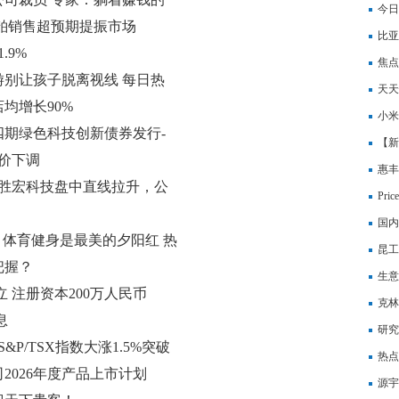
司
今日
美豆粕销售超预期提振市场
尔-
比亚
.9%
焦点
别让孩子脱离视线 每日热
人福
天天
均增长90%
呢?
小米
第四期绿色科技创新债券发行-
已有
【新
报价下调
理）（
惠丰
？胜宏科技盘中直线拉升，公
材、
Pr
国内
，体育健身是最美的夕阳红 热
昆工
把握？
过合
生意
 注册资本200万人民币
克林
息
研究
P/TSX指数大涨1.5%突破
热点
2026年度产品上市计划
万人
源宇