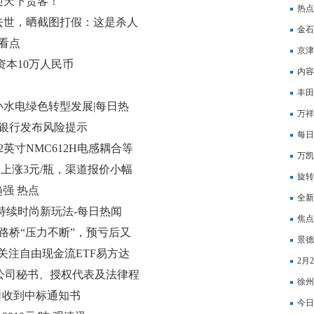
迎天下贵客！
万港
热点
去世，晒截图打假：这是杀人
金石
生，相煎何太急”
日看点
京津
资本10万人民币
内容
丰田
动小水电绿色转型发展|每日热
态
万祥
家银行发布风险提示
用-
每日
英寸NMC612H电感耦合等
上市
万凯
台上涨3元/瓶，渠道报价小幅
科技
旋转
趋强 热点
公司
器人
全新
持续时尚新玩法-每日热闻
感-
焦点
路桥“压力不断”，预亏后又
景德
关注自由现金流ETF易方达
2月
3)投资价值
联席公司秘书、授权代表及法律程
份，
徐州
司收到中标通知书
焦点
今日