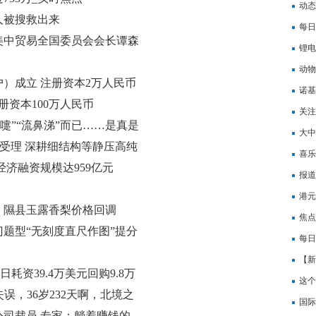
动态
人被搜救出来
高效
每日
美中贸易全国委员会会长谭森
十查
锂电
焦点
动物
）成立 注册资本2万人民币
诺基
册资本100万人民币
关注
嚏”“流鼻涕”而已……是真是
品（
大中
已受理 深耕细结构等静压高纯
领域
喜乐
经济融资规模达959亿元
报道
（20
港元
，隰县玉露香梨价格回调
焦点
题型“无刻度直尺作图”提分
每日
【新
6日耗资39.4万美元回购9.8万
看点
这个
0失误，36岁232天啊，北境之
国际
司裁员 专家：躺着赚钱的