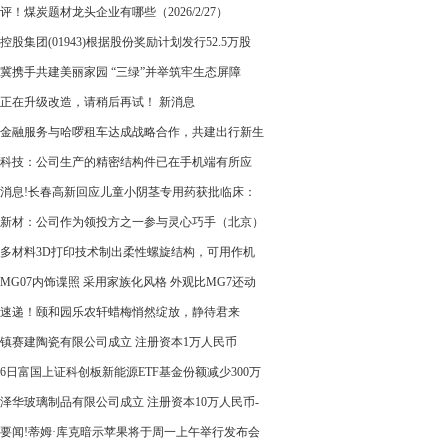
元 同比收窄69.32%|快消息
评！煤炭题材龙头企业有哪些（2026/2/27）
控股集团(01943)根据股份奖励计划发行52.5万股
冀携手共建美丽家园 “三绿”并举筑牢生态屏障
正在升级改造，请稍后再试！ 新消息
金融服务与哈啰租车达成战略合作，共建出行新生
科技：公司生产的精密结构件已在手机端有所应
快资讯
消息!长春高新回应儿童小阴茎专用药获批临床：
至少要三年
新材：公司作为领投方之一参与灵心巧手（北京）
有限公司Pre-A轮融资，其经过多轮融资后，目前
多材料3D打印技术制出柔性螺旋结构，可用作机
及子公司凯普奇合计持股比例约4.58%
肌肉或其他组件
MG07内饰谍照 采用家族化风格 外观比MG7还动
头条
速递！颐和园乐农轩蜡梅悄然绽放，静待君来
镇赛建陶瓷有限公司成立 注册资本1万人民币
26日富国上证科创板新能源ETF基金份额减少300万
重仓股晶科能源、阿特斯、天合光能
泽华玻璃制品有限公司成立 注册资本10万人民币-
信息
要闻!蒂姆·库克暗示苹果将于周一上午举行发布会