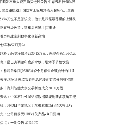
定，最高票面利率为1.94%
T宇顺发布重大资产购买进展公告 中恩云科技60%股
成过户 关注
日资金路线图】国防军工板块净流入超67亿元居首
榜机构抢筹多股
张琳芃也不是颜骏凌，他才是武磊最尊重的上港队
值得期待
正在升级改造，请稍后再试！|百事通
着力构建京剧数字化创新高地
:校车检查迎开学
路桥：融资净偿还2536.15万元，融资余额1.96亿元
前热讯
息！星巴克调整印度茶拿铁，增添季节性饮品
：雅居乐集团(03383)前2个月预售金额合计约11.5
 同比减少29.88%
关注:国家金融监督管理总局绥化监管分局核准陈
黑龙江安达农村商业银行股份有限公司董事
条丨海川智能大宗交易折价成交20.00万股
资讯：中国石油长城钻探数据赋能刷新多项施工纪
社：3月3日华东地区丁苯橡胶市场行情大幅上行
龙：公司目前无HBF相关产品-今日要闻
焦点：一则公告 暴跌19%！