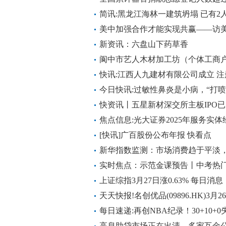
简讯:黑龙江海林一建筑坍塌 已有2
美中加强合作才能实现共赢——访
新资讯：六盘山下药草香
阆中市艺人木材加工坊（个体工商户
快讯:江西人九建材有限公司成立 注
今日快讯:过敏性鼻炎是小病，“打喷
假？| 谣言终结站
快资讯丨五星新材深交所主板IPO
石墨材料领域
焦点信息:光大证券2025年服务实体
[快讯]广百股份公布年报 快看点
新华指数监测：市场消费趋于平淡
实时焦点：示范金课预告丨中考热门
攻略
上证综指3月27日涨0.63% 每日消息
天天快报!名创优品(09896.HK)3月2
股
每日速递:再创NBA纪录！30+10+
王还能打
高息助贷市场正在出清，多家互金公