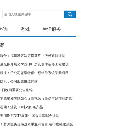
请输入搜索关键字
咨询
游戏
生活服务
野
股份：福建雅客决定提前终止股份减持计划
激光拟开展光学器件厂房及仓库装修工程建设
科技：子公司恩瑞特预中标信号系统采购项目
纺机：公司股票继续停牌
11日晚间重要公告集锦
主题猫和老鼠怎么设置视频（微信主题猫和老鼠）
召回！涉及111吨鸡肉条产品
男团INFINITE取消中国香港演唱会计划
！芯片巨头英伟达牵手亚洲首富 在印度搭建顶级