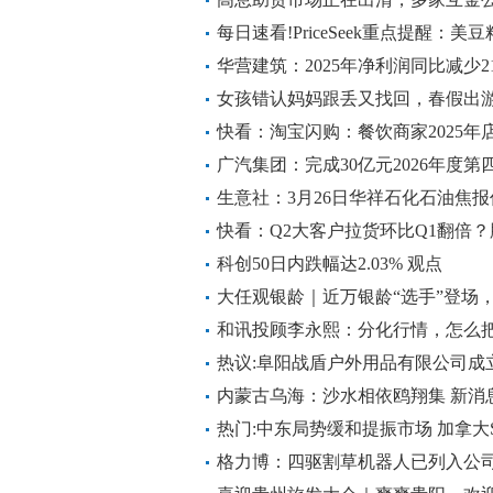
模式已经行不通了|滚动
每日速看!PriceSeek重点提醒：
华营建筑：2025年净利润同比减少21
女孩错认妈妈跟丢又找回，春假出游
闻
快看：淘宝闪购：餐饮商家2025年店
广汽集团：完成30亿元2026年度
播资讯
生意社：3月26日华祥石化石油焦
快看：Q2大客户拉货环比Q1翻倍
司回应
科创50日内跌幅达2.03% 观点
大任观银龄｜近万银龄“选手”登场
点评
和讯投顾李永熙：分化行情，怎么
热议:阜阳战盾户外用品有限公司成立
内蒙古乌海：沙水相依鸥翔集 新消
热门:中东局势缓和提振市场 加拿大S&
32400点
格力博：四驱割草机器人已列入公司