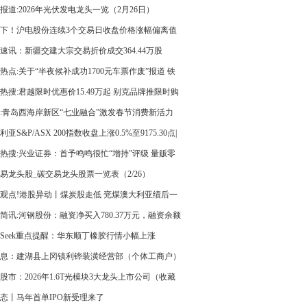
报道:2026年光伏发电龙头一览（2月26日）
下！沪电股份连续3个交易日收盘价格涨幅偏离值
超20%
速讯：新疆交建大宗交易折价成交364.44万股
热点:关于“半夜候补成功1700元车票作废”报道 铁
门回应
热搜:君越限时优惠价15.49万起 别克品牌推限时购
益
:青岛西海岸新区“七业融合”激发春节消费新活力
利亚S&P/ASX 200指数收盘上涨0.5%至9175.30点|
点
热搜:兴业证券：首予鸣鸣很忙“增持”评级 量贩零
部公司
易龙头股_碳交易龙头股票一览表（2/26）
观点!港股异动丨煤炭股走低 兖煤澳大利亚绩后一
跌超10%
简讯:河钢股份：融资净买入780.37万元，融资余额
亿元
iceSeek重点提醒：华东顺丁橡胶行情小幅上涨
息：建湖县上冈镇利铧装潢经营部（个体工商户）
 注册资本15万人民币
股市：2026年1.6T光模块3大龙头上市公司（收藏
）-焦点讯息
态丨马年首单IPO新受理来了