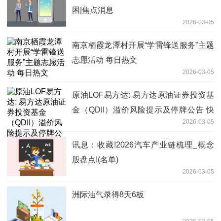
困|焦点消息
2026-03-05
南京栖霞龙潭村开展“学雷锋送服务”主题
志愿活动 每日热文
2026-03-05
原油LOF易方达: 易方达原油证券投资基
金（QDII）溢价风险提示及停牌公告 快
2026-03-05
播
讯息：收藏!2026汽车产业链梳理_概念
股盘点!(名单)
2026-03-05
洲际油气录得8天6板