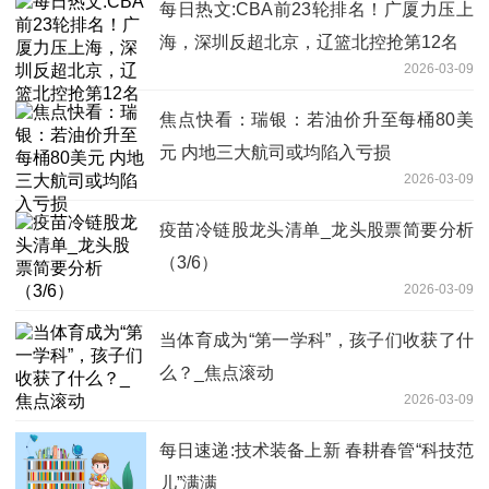
每日热文:CBA前23轮排名！广厦力压上
海，深圳反超北京，辽篮北控抢第12名
2026-03-09
焦点快看：瑞银：若油价升至每桶80美
元 内地三大航司或均陷入亏损
2026-03-09
疫苗冷链股龙头清单_龙头股票简要分析
（3/6）
2026-03-09
当体育成为“第一学科”，孩子们收获了什
么？_焦点滚动
2026-03-09
每日速递:技术装备上新 春耕春管“科技范
儿”满满