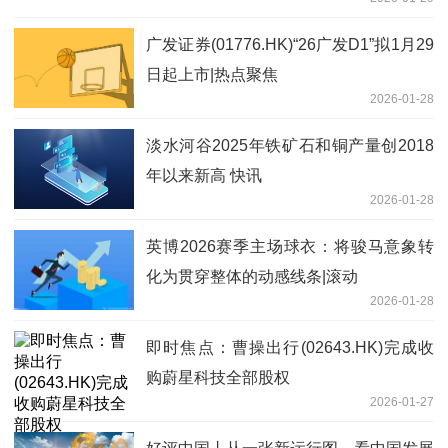
广发证券(01776.HK)“26广发D1”拟1月29
日起上市|热点聚焦
2026-01-28
淡水河谷2025年铁矿石和铜产量创2018
年以来新高 快讯
2026-01-28
英博2026赛季主场球衣：将骏马意象转
化为贯穿整体的动感线条|滚动
2026-01-28
即时焦点：曹操出行(02643.HK)完成收
购蔚星科技全部股权
2026-01-27