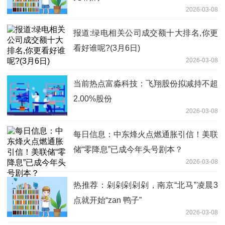
2026-03-08
报道:绿电相关公司成交额十大排名,你更
看好谁呢?(3月6日)
2026-03-08
当前热点富淼科技：飞翔股份拟减持不超
2.00%股份
2026-03-08
每日信息：中东烽火点燃通胀引信！美联
储“零降息”已成今年头号剧本？
2026-03-08
热推荐：剁剁剁剁剁，南京“北马”凌晨3
点就开始“zan 鸭子”
2026-03-08