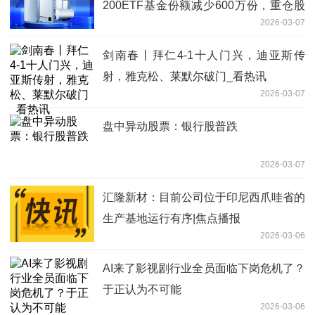
200ETF基金份额减少600万份，重仓股
2026-03-07
臻镭科技、精智达、长光华芯
剑南春丨拜仁4-1十人门兴，迪亚斯传
射，雅克松、莱默尔破门_看热讯
2026-03-07
盘中异动股票：银行股普跌
2026-03-07
汇隆新材：目前公司位于印尼西爪哇省的
生产基地运行有序|焦点播报
2026-03-06
AI来了影视剧行业全员面临下岗危机了？
于正认为不可能
2026-03-06