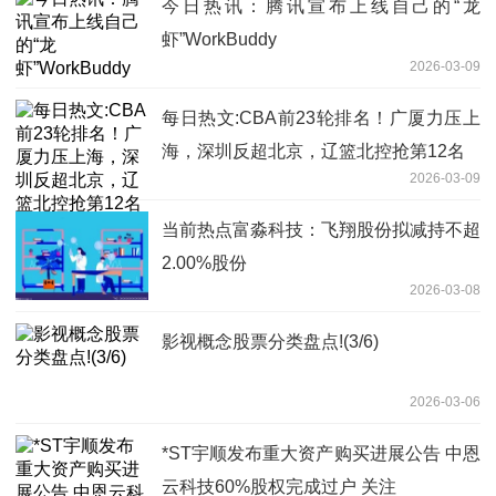
今日热讯：腾讯宣布上线自己的“龙
虾”WorkBuddy
2026-03-09
每日热文:CBA前23轮排名！广厦力压上
海，深圳反超北京，辽篮北控抢第12名
2026-03-09
当前热点富淼科技：飞翔股份拟减持不超
2.00%股份
2026-03-08
影视概念股票分类盘点!(3/6)
2026-03-06
*ST宇顺发布重大资产购买进展公告 中恩
云科技60%股权完成过户 关注