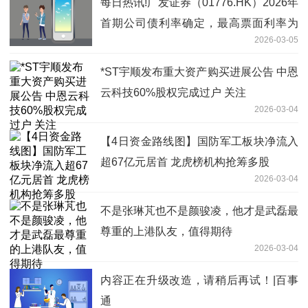
每日热讯!广发证券（01776.HK）2026年
首期公司债利率确定，最高票面利率为
2026-03-05
1.94%
*ST宇顺发布重大资产购买进展公告 中恩
云科技60%股权完成过户 关注
2026-03-04
【4日资金路线图】国防军工板块净流入
超67亿元居首 龙虎榜机构抢筹多股
2026-03-04
不是张琳芃也不是颜骏凌，他才是武磊最
尊重的上港队友，值得期待
2026-03-04
内容正在升级改造，请稍后再试！|百事
通