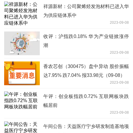
祥源新材：公司聚烯烃发泡材料已进入华
为供应链体系中
2023-09-08
收评：沪指跌0.18% 华为产业链掀涨停
潮
2023-09-08
香农芯创（300475）盘中异动 股价振幅
达7.95% 跌7.04% 报33.98元（09-08）
2023-09-08
午评：创业板指跌0.72% 互联网板块跌
幅居前
2023-09-08
午间公告：天益医疗宁乡研发制造基地项