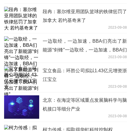
段冉：塞尔维亚用团队篮球的铁律惩罚了
加拿大 若约基奇来了
2023-09-08
一边取经，一边加速，BBA们亮出了新
能源“剑锋”一边取经，一边加速，BBA们
2023-09-08
亮出了新能源“剑锋”一边取经，一边加
速，BBA们亮出了新能源“剑锋”
宝立食品：环胜公司拟以1.43亿元增资浙
江宝立
2023-09-08
北京：在海淀等区域重点发展脑科学与脑
机接口等细分产业
2023-09-08
柯力传感：拟取得华虹科技控制权