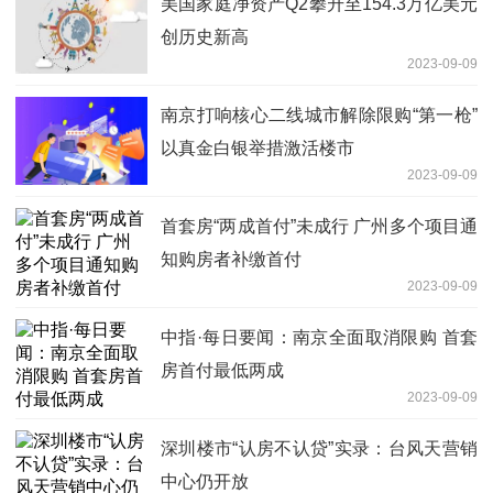
美国家庭净资产Q2攀升至154.3万亿美元
创历史新高
2023-09-09
南京打响核心二线城市解除限购“第一枪”
以真金白银举措激活楼市
2023-09-09
首套房“两成首付”未成行 广州多个项目通
知购房者补缴首付
2023-09-09
中指·每日要闻：南京全面取消限购 首套
房首付最低两成
2023-09-09
深圳楼市“认房不认贷”实录：台风天营销
中心仍开放