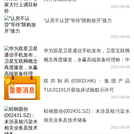
2023-09-08
“认房不认贷”等待“限购放开”接力
2023-09-08
华为双星卫星通信手机发布，卫星互联网
概念再度爆发，永赢高端装备经理称：中
2023-09-08
国星网建设加速，期待真正的“星辰大海”
联邦制药(03933.HK)：集团产品
TUL01101片获临床试验默示许可
2023-09-08
棕榈股份(002431.SZ)：未涉及核污染水
相关业务及技术储备
2023-09-08