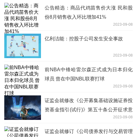
公告精选：商品代鸡苗售价大涨 民和股
份8月销售收入环比增加41%
2023-09-08
亿利洁能：控股子公司发生安全事故
2023-09-08
前NBA中锋哈雷尔森正式成为日本归化
球员 曾在中国NBL联赛打球
2023-09-08
证监会就修改《公开募集基础设施证券投
资基金指引(试行)》第五十条公开征求意
2023-09-08
见
证监会就修订《公司债券发行与交易管理