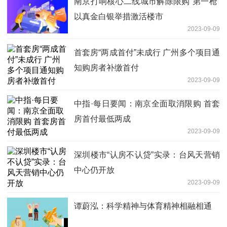
南京打响核心二线城市解除限购“第一枪”
以真金白银举措激活楼市
2023-09-09
首套房“两成首付”未成行 广州多个项目通
知购房者补缴首付
2023-09-09
中指·每日要闻：南京全面取消限购 首套
房首付最低两成
2023-09-09
深圳楼市“认房不认贷”实录：台风天营销
中心仍开放
2023-09-09
谭蔚泓：科学精神与体育精神相融相通