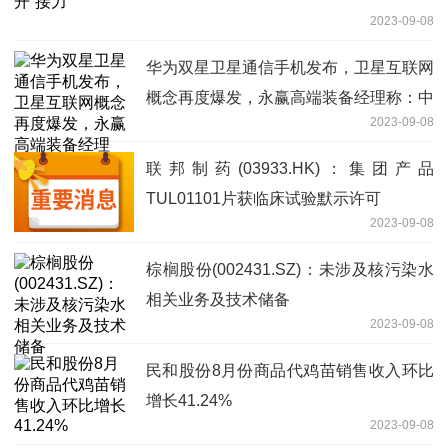
2023-09-08
华为双星卫星通信手机发布，卫星互联网
概念再度爆发，永赢高端装备经理称：中
2023-09-08
国星网建设加速，期待真正的“星辰大海”
联邦制药(03933.HK)：集团产品
TUL01101片获临床试验默示许可
2023-09-08
棕榈股份(002431.SZ)：未涉及核污染水
相关业务及技术储备
2023-09-08
民和股份8月份商品代鸡苗销售收入环比
增长41.24%
2023-09-08