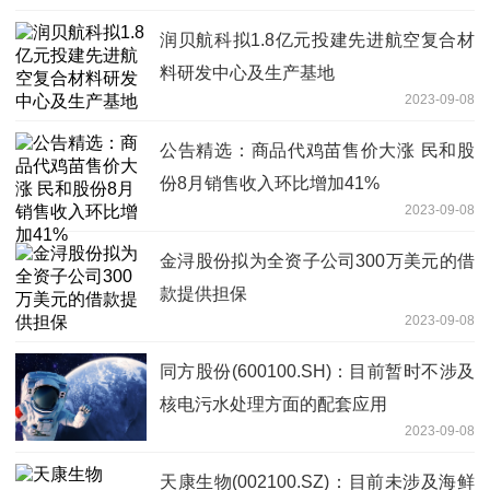
润贝航科拟1.8亿元投建先进航空复合材
料研发中心及生产基地
2023-09-08
公告精选：商品代鸡苗售价大涨 民和股
份8月销售收入环比增加41%
2023-09-08
金浔股份拟为全资子公司300万美元的借
款提供担保
2023-09-08
同方股份(600100.SH)：目前暂时不涉及
核电污水处理方面的配套应用
2023-09-08
天康生物(002100.SZ)：目前未涉及海鲜