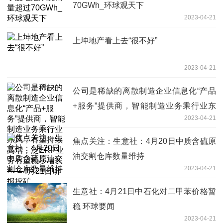
70GWh_环球观天下
2023-04-21
上坤地产看上去“很不好”
2023-04-21
公司是稀缺的离散制造企业信息化“产品
+服务”提供商，智能制造业务乘行业东
2023-04-21
风，有望持续高增，泛ERP业务有望稳
步增长——4月21日研报挖矿
焦点关注：生意社：4月20日中质含硫原
油交割仓库数量维持
2023-04-21
生意社：4月21日中石化对二甲苯价格暂
稳 环球要闻
2023-04-21