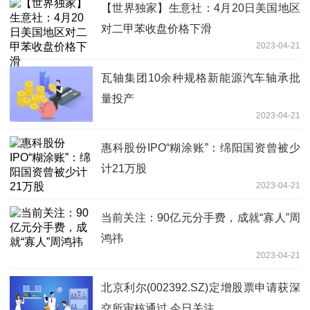
【世界独家】生意社：4月20日美国地区
对二甲苯收盘价格下滑
2023-04-21
瓦轴集团10余种规格新能源汽车轴承批
量投产
2023-04-21
惠科股份IPO“糊涂账”：绵阳国资曾被少
计21万股
2023-04-21
当前关注：90亿元分手费，成就“寡人”周
鸿祎
2023-04-21
北京利尔(002392.SZ)定增股票申请获深
交所审核通过 今日关注