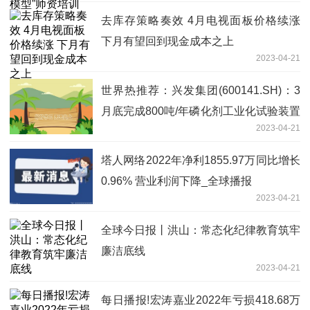
去库存策略奏效 4月电视面板价格续涨
下月有望回到现金成本之上
2023-04-21
世界热推荐：兴发集团(600141.SH)：3
月底完成800吨/年磷化剂工业化试验装置
2023-04-21
项目建设，目前产品订单充足
塔人网络2022年净利1855.97万同比增长
0.96% 营业利润下降_全球播报
2023-04-21
全球今日报丨洪山：常态化纪律教育筑牢
廉洁底线
2023-04-21
每日播报!宏涛嘉业2022年亏损418.68万