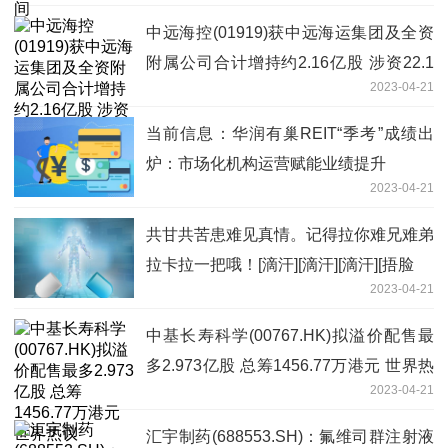
中远海控(01919)获中远海运集团及全资
附属公司合计增持约2.16亿股 涉资22.1
2023-04-21
亿元-世界消息
当前信息：华润有巢REIT“季考”成绩出
炉：市场化机构运营赋能业绩提升
2023-04-21
共甘共苦患难见真情。记得拉你难兄难弟
拉卡拉一把哦！[滴汗][滴汗][滴汗][捂脸
2023-04-21
中基长寿科学(00767.HK)拟溢价配售最
多2.973亿股 总筹1456.77万港元 世界热
2023-04-21
议
汇宇制药(688553.SH)：氟维司群注射液