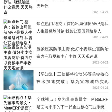
天热议
2023-04-21
焦点热门:德克：首轮出局但获MVP是我
人生最尴尬时刻 我曾让联盟颁给别人
2023-04-21
压紧压实防汛主责 做好小麦病虫害防治
奋力夺取夏粮丰产丰收 天天观速讯
2023-04-21
【早知道】工信部将推动6G等关键核心
技术加速突破；华为宣布成功实现
2023-04-21
MetaERP研发和替换
全球视点！华为董事陶景文：MetaERP
是面向未来的下一代企业核心商业系统