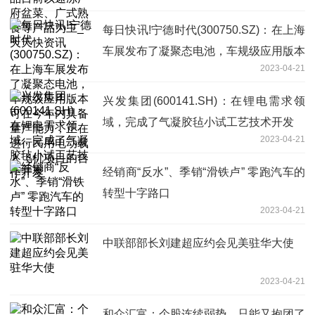
为主_天天快资讯
每日快讯!宁德时代(300750.SZ)：在上海
车展发布了凝聚态电池，车规级应用版本
2023-04-21
可在今年内具备量产能力，正在进行民用
电动载人飞机项目的合作开发
兴发集团(600141.SH)：在锂电需求领
域，完成了气凝胶毡小试工艺技术开发
2023-04-21
经销商“反水”、季销“滑铁卢” 零跑汽车的
转型十字路口
2023-04-21
中联部部长刘建超应约会见美驻华大使
2023-04-21
和众汇富：个股连续弱势，只能又抱团了