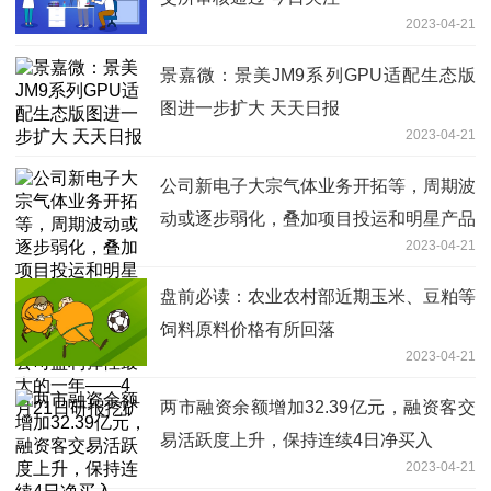
2023-04-21
景嘉微：景美JM9系列GPU适配生态版
图进一步扩大 天天日报
2023-04-21
公司新电子大宗气体业务开拓等，周期波
动或逐步弱化，叠加项目投运和明星产品
2023-04-21
起量，构筑未来增长的三大动力，今年或
是公司盈利弹性最大的一年——4月21日
盘前必读：农业农村部近期玉米、豆粕等
研报挖矿
饲料原料价格有所回落
2023-04-21
两市融资余额增加32.39亿元，融资客交
易活跃度上升，保持连续4日净买入
2023-04-21