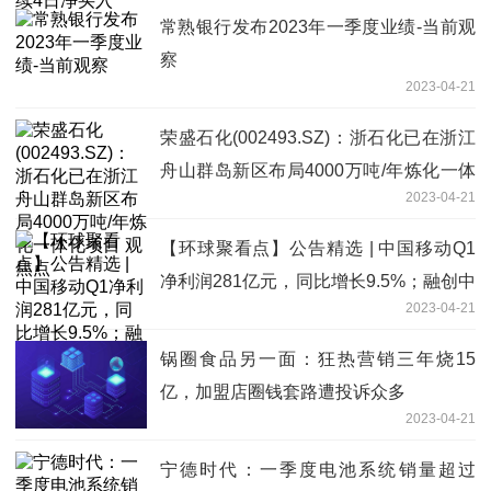
常熟银行发布2023年一季度业绩-当前观
察
2023-04-21
荣盛石化(002493.SZ)：浙石化已在浙江
舟山群岛新区布局4000万吨/年炼化一体
2023-04-21
化项目 观焦点
【环球聚看点】公告精选 | 中国移动Q1
净利润281亿元，同比增长9.5%；融创中
2023-04-21
国超过75%债务持有人加入重组支持
锅圈食品另一面：狂热营销三年烧15
亿，加盟店圈钱套路遭投诉众多
2023-04-21
宁德时代：一季度电池系统销量超过