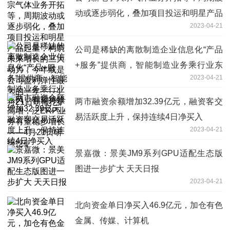
动或逐步弱化，叠加项目投运和明星产品
2023-04-21
起量，构筑未来增长的三大动力，今年或
是公司盈利弹性最大的一年——4月21日
公司是稀缺的离散制造企业信息化“产品
研报挖矿
+服务”提供商，智能制造业务乘行业东
2023-04-21
风，有望持续高增，泛ERP业务有望稳
步增长——4月21日研报挖矿
两市融资余额增加32.39亿元，融资客交
易活跃度上升，保持连续4日净买入
2023-04-21
景嘉微：景美JM9系列GPU适配生态版
图进一步扩大 天天日报
2023-04-21
北向资金单日净买入46.9亿元，加仓有色
金属、传媒、计算机