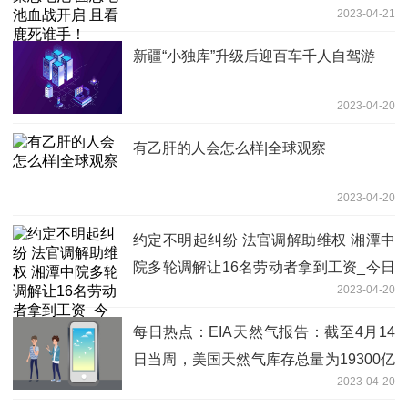
2023-04-21
新疆“小独库”升级后迎百车千人自驾游
2023-04-20
有乙肝的人会怎么样|全球观察
2023-04-20
约定不明起纠纷 法官调解助维权 湘潭中
院多轮调解让16名劳动者拿到工资_今日
2023-04-20
关注
每日热点：EIA天然气报告：截至4月14
日当周，美国天然气库存总量为19300亿
2023-04-20
立方英尺，较此前一周增加750亿立方英