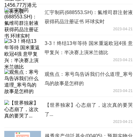
汇宇制药(688553.SH)：氟维司群注射液
获得药品注册证书 环球实时
2023-04-21
3-3！终结13年等待 国米重返欧冠4强 意
甲复兴：半决赛上演米兰德比
2023-04-21
观焦点：寒号鸟告诉我们什么道理_寒号
鸟的故事是怎样的
2023-04-21
【世界独家】心态崩了，这次真的要哭
了...
2023-04-21
越秀房产信託基金(00405)：预期实物分