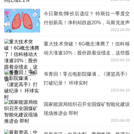
今日聚焦!降价后遗症？ 特斯拉一季度交
付创新高！净利却跌超20%，马斯克发声
2023-04-20
了
重大技术突破！6G概念沸腾了！信科移
动大涨逾10%；股价跟着业绩走，这些股
2023-04-20
票……_热议
爷青回！零点电影院爆满，《灌篮高手》
打破纪录！ 环球实时
2023-04-20
国家能源局组织召开全国煤矿智能化建设
现场推进会 即时
2023-04-20