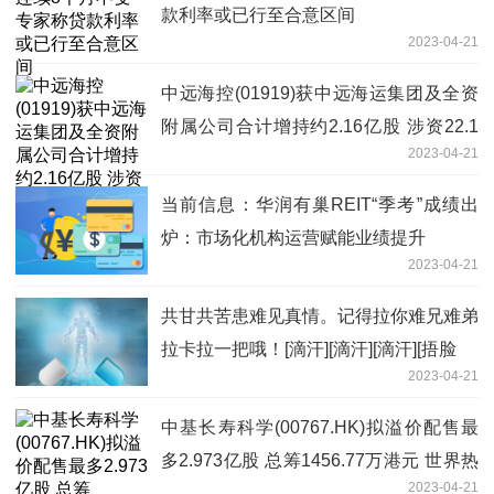
款利率或已行至合意区间
2023-04-21
中远海控(01919)获中远海运集团及全资
附属公司合计增持约2.16亿股 涉资22.1
2023-04-21
亿元-世界消息
当前信息：华润有巢REIT“季考”成绩出
炉：市场化机构运营赋能业绩提升
2023-04-21
共甘共苦患难见真情。记得拉你难兄难弟
拉卡拉一把哦！[滴汗][滴汗][滴汗][捂脸
2023-04-21
中基长寿科学(00767.HK)拟溢价配售最
多2.973亿股 总筹1456.77万港元 世界热
2023-04-21
议