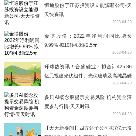
尺，较去年同期增加4880亿立方英尺，
恒通股份于江苏投资设立能源新公司-天
同比增幅33.8%，同时较5年均值高3290
天快资讯
亿立方英尺，增幅20.5%
2023-04-20
金博股份：2022年净利润同比增长
9.99% 拟10转4.8派2.5元
2023-04-20
环球热资讯！合盛硅业：拟合计425.86
亿元投建光伏组件、光伏玻璃及高纯晶硅
2023-04-20
项目
多只AI概念股提示交易风险 机构资金深
度参与行情-天天时讯
2023-04-20
【天天新要闻】四方达子公司拟7亿元投