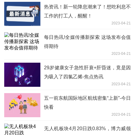
热资讯！新一轮降息潮来了！想吃利息不
工作的打工人，醒醒！
2023-04-21
每日热讯!全媒传播新探索 这场发布会值
得期待
2023-04-21
29岁健康女子急性肝衰+肝昏迷，竟是因
为吸入了四氯乙烯-焦点热讯
2023-04-21
五一前东航国际地区航线密集“上新”-今日
快看
2023-04-21
无人机板块4月20日跌0.83%，博力威领