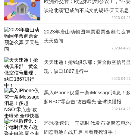
欧洲外交官：欧盟和北约会议上，“不要
谈论北溪”已成为不成文的规矩-天天讯息
2023-04-21
2023年唐山动物园年票退票金额怎么算
天天热闻
2023-04-21
天天速递！抢钱俱乐部：黄金做空信号显
现，缺口1867进行中！
2023-04-21
黑入iPhone仅需一条iMessage消息！多
起NSO“零点击”攻击曝光 全球快播报
2023-04-21
环球微速讯：宁德时代发布凝聚态电池
固态电池血战开启 且看鹿死谁手！