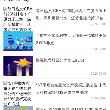
每日热文:CBA前23轮排名！广厦力压上
海，深圳反超北京，辽篮北控抢第12名
2026-03-09
当前热点富淼科技：飞翔股份拟减持不超
2.00%股份
2026-03-08
影视概念股票分类盘点!(3/6)
2026-03-06
*ST宇顺发布重大资产购买进展公告 中恩
云科技60%股权完成过户 关注
2026-03-04
惠丰钻石2025年亏损1892.34万 第三代