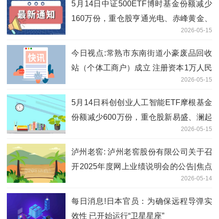
5月14日中证500ETF博时基金份额减少
160万份，重仓股亨通光电、赤峰黄金、
2026-05-15
佰维存储 速递
今日视点:常熟市东南街道小豪废品回收
站（个体工商户）成立 注册资本1万人民
2026-05-15
币
5月14日科创创业人工智能ETF摩根基金
份额减少600万份，重仓股新易盛、澜起
2026-05-15
科技、中际旭创 每日短讯
泸州老窖: 泸州老窖股份有限公司关于召
开2025年度网上业绩说明会的公告|焦点
2026-05-14
快播
每日消息!日本官员：为确保远程导弹实
效性 已开始运行“卫星星座”