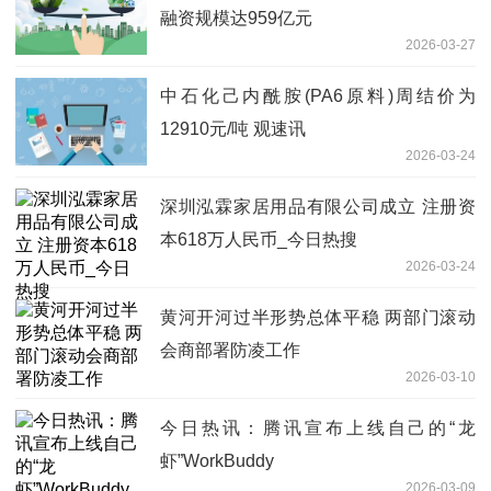
融资规模达959亿元
2026-03-27
中石化己内酰胺(PA6原料)周结价为
12910元/吨 观速讯
2026-03-24
深圳泓霖家居用品有限公司成立 注册资
本618万人民币_今日热搜
2026-03-24
黄河开河过半形势总体平稳 两部门滚动
会商部署防凌工作
2026-03-10
今日热讯：腾讯宣布上线自己的“龙
虾”WorkBuddy
2026-03-09