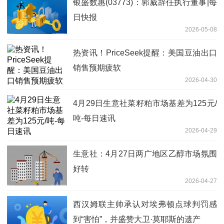
银盛数惠(03773)：郭威辞任执行董事|每
日快报
2026-05-08
热资讯！PriceSeek提醒：美国豆油出口
销售预期疲软
2026-04-30
4月29日生意社菜籽粕市场基差为125元/
吨-每日速讯
2026-04-29
生意社：4月27日两广地区乙醇市场氛围
好转
2026-04-27
西汉姆联主帅承认对埃弗顿点球判罚感
到“害怕”，并盛赞大卫·莫耶斯的遗产