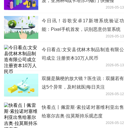
波，亚洲杯4战卡塔尔均破门 快播报
2026-05-13
今日讯！谷歌安卓17新增系统验证功
能：Pixel手机首发，识别恶意仿冒系统
2026-05-13
今日看点:文安县优林木制品制造有限公
司成立 注册资本10万人民币
2026-05-13
双腿是脑梗的放大镜？医生说：双腿若有
这5个异常，及时就医|每日关注
2026-05-12
快看点丨佩雷斯·索拉诺对塞维利亚出售
给塞尔吉奥·拉莫斯持乐观态度
2026-05-12