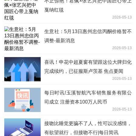
不止惊艳！君佩×张艺兴把中国匠心带上
戛纳红毯
2026-05-13
生意社：5月13日惠州忠信丙酮价格暂不
调整-最新消息
2026-05-13
喜讯！申花中超夏窗有望跟这位大牌归化
完成续约，已征服斯卢茨基 焦点要闻
2026-05-13
每日时讯!玉溪智航汽车销售服务有限公
司成立 注册资本100万人民币
2026-05-13
接吻比睡觉更骗不了人，性可以没感情，
有欲望就行，但接吻不行|每日简讯