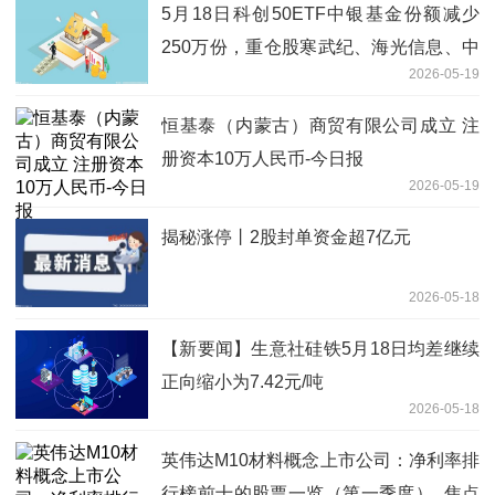
5月18日科创50ETF中银基金份额减少
250万份，重仓股寒武纪、海光信息、中
2026-05-19
芯国际
恒基泰（内蒙古）商贸有限公司成立 注
册资本10万人民币-今日报
2026-05-19
揭秘涨停丨2股封单资金超7亿元
2026-05-18
【新要闻】生意社硅铁5月18日均差继续
正向缩小为7.42元/吨
2026-05-18
英伟达M10材料概念上市公司：净利率排
行榜前十的股票一览（第一季度）_焦点