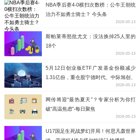
NBA季后赛4-0横扫次数榜：公牛王朝统
治力不如勇士骑士？ 今头条
2026-05-13
斯帕莱蒂怒批尤文：没法换掉25人里的
18个
2026-05-13
5月12日创业板ETF广发基金份额减少
1.31亿份，重仓股宁德时代、中际旭创、
2026-05-13
新易盛 每日简讯
网传将迎“最热夏天”？专家分析为你打
破“高温焦虑”-每日聚焦
2026-05-13
U17国足生死战梦幻开局！何思凡轰世界