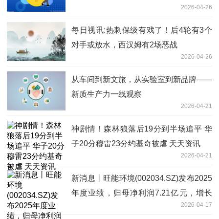
2026-04-26
每日视讯:热刺保级有戏了！后4轮有3个
对手或放水，西汉姆有2场恶战
2026-04-26
从车间到新文旅，从实验室到新品牌——
新质生产力一线观察
2026-04-21
神剧情！森林狼落后19分到半场追平 华
子20分穆雷23分约基奇被虐 天天资讯
2026-04-21
新消息丨旺能环境(002034.SZ)发布2025
年度业绩，归母净利润7.21亿元，增长
2026-04-17
28.58%