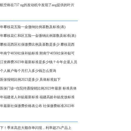
、炼制本土大模型
航空称在737 ng的发动机中发现了aog提供的叶片
23年攀枝花五险一金缴纳比例基数及标准(表)
23年攀枝花仁和区五险一金缴纳比例基数及标准(表)
23攀枝花西区社保缴费比例及基数是多少 攀枝花西
保缴费标准表
23年南宁4050社保补贴标准 附南宁4050社保补贴可
受几年
江丧葬费2023年最新标准是多少钱？今年企退人员
费领多少钱？
个人账户每个月打入多少钱怎么查询
医保报销比例2023是多少 具体标准如下
医保门诊+住院待遇报销比例2023年最新 标准具体
23年福建老人补贴最新标准 福建高龄补贴发放标准
23年最新社保缴费价格表公布 社保缴费标准2023年
（个人+企业）
下！季末高息大额存单闪现，利率超2%产品上