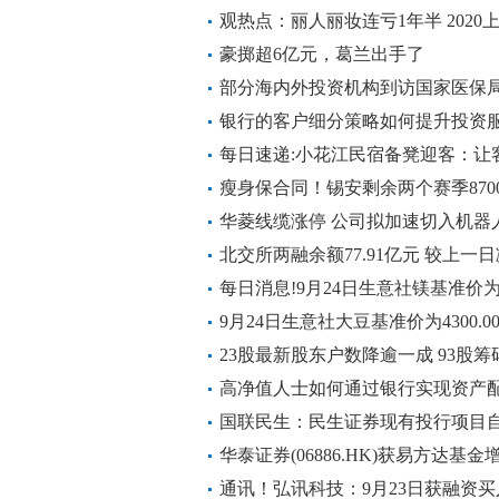
确且清晰显示
观热点：丽人丽妆连亏1年半 202
豪掷超6亿元，葛兰出手了
部分海内外投资机构到访国家医保
微速讯
银行的客户细分策略如何提升投资
每日速递:小花江民宿备凳迎客：让
桥”
瘦身保合同！锡安剩余两个赛季870
部分 观焦点
华菱线缆涨停 公司拟加速切入机器
北交所两融余额77.91亿元 较上一日减
每日消息!9月24日生意社镁基准价为17
9月24日生意社大豆基准价为4300.0
23股最新股东户数降逾一成 93股
高净值人士如何通过银行实现资产
国联民生：民生证券现有投行项目自
生承销保荐|热议
华泰证券(06886.HK)获易方达基金增
通讯！弘讯科技：9月23日获融资买入7