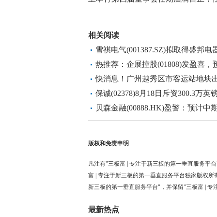
标签：
财经频道
财经资讯
相关阅读
雪祺电气(001387.SZ)拟取得盛
热推荐：企展控股(01808)发盈
4000万元
快消息！广州越秀区市客运站地块出让
保诚(02378)8月18日斥资300.3万英
贝森金融(00888.HK)盈警：预计
港元 今日聚焦
版权和免责申明
凡注有"三板富 | 专注于新三板的第一垂直服务平台
富 | 专注于新三板的第一垂直服务平台独家版权所
新三板的第一垂直服务平台"，并保留"三板富 | 
最新热点