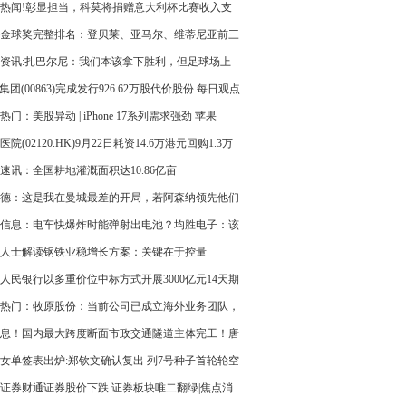
热闻!彰显担当，科莫将捐赠意大利杯比赛收入支
降雨受灾地区
25金球奖完整排名：登贝莱、亚马尔、维蒂尼亚前三
资讯:扎巴尔尼：我们本该拿下胜利，但足球场上
情况都可能发生
L集团(00863)完成发行926.62万股代价股份 每日观点
热门：美股异动 | iPhone 17系列需求强劲 苹果
PL.US)涨超3%
医院(02120.HK)9月22日耗资14.6万港元回购1.3万
速讯：全国耕地灌溉面积达10.86亿亩
德：这是我在曼城最差的开局，若阿森纳领先他们
退守
信息：电车快爆炸时能弹射出电池？均胜电子：该
与公司无关
人士解读钢铁业稳增长方案：关键在于控量
人民银行以多重价位中标方式开展3000亿元14天期
购操作-每日视点
热门：牧原股份：当前公司已成立海外业务团队，
充分调研海外市场
息！国内最大跨度断面市政交通隧道主体完工！唐
隧道迎新进展
女单签表出炉:郑钦文确认复出 列7号种子首轮轮空
证券财通证券股价下跌 证券板块唯二翻绿|焦点消