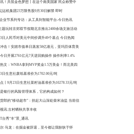
2025年交易上限增至30亿元
讯！共筑金色梦想丨在这个南美国家 民众称赞中
“真正把技术送到田间”
讯]运机集团23万限售股9月30日解禁 即时
B企业节系列专访：从工具到智能平台-今日热讯
主题玩转京郊双节假期北京推出2400余场文旅活动
23日人民币对美元中间价调升49个基点 今日热闻
冲击！安踏市值单日蒸发58亿港元，亚玛芬体育美
前一度跌超11% 焦点
今日开展2761亿元7天逆回购操作 操作利率1.4%
热文：WNBA拿到MVP奖金1.5万美金！而北美四
盟都无联盟奖金
23日生意社废纸基准价为1702.00元/吨
点丨9月23日生意社菜籽油基准价为10278.33元/吨
是银行的风险管理体系，它的构成如何？
货郎的“移动超市”：担起大山深处柴米油盐 当前信
视讯:古村晒秋共享丰收
T台秀“丰”景_通讯
尔·马龙：在掘金被辞退，至今都让我耿耿于怀