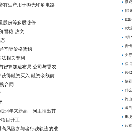
预计
微资
磨有生产用于抛光印刷电路
国人
[快
售额约 200 万元左右，下
B2
PCB 板的抛光
星股份等多股涨停
8大
价暂稳-热文
9月
动态
舆情
益异辛醇价格暂稳
股盘
央行
方法相关专利
焦点
% 国内智算加速布局 公司与香农
大联
9月
点观察
获得融资买入 融资余额前
快看
采购合同
什么
”
跑山
元
息
每日
创近4年来新高，阿里推出其
田埂
x 今日聚焦
合项目开工
迈克
对高风险参与者行驶轨迹的准