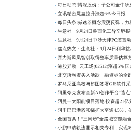
新板块的价值
每日动态!博深股份：子公司金牛研
板（PCB 板）的大卷砂带产品，年销
立讯精密尾盘拉升涨超6%|今日报
游转换商客户加工成成品后销售用于 
每日头条!减速器概念震荡反弹，力
生意社：9月24日鲁西化工异辛醇报
生意社：9月24日中沙天津PC装置
焦点热文：生意社：9月24日利华
赛力斯凤凰智创取得整车质量估算
港股异动 | 云工场(02512)涨超5
芯创成立合资开拓智算服务市场|焦
北交所融资买入活跃：融资标的全部
五你绝对想不到
罗马尼亚高校与超图签署GIS软件
阿里夸克发布全新AI创作平台“造点
阿曼一太阳能项目落地 投资超21亿
阿里巴巴港股涨幅扩大至逾4.5%，
迄今为止能力最强的模型Qwen3-Ma
全国首条！“三同步”全路域交能融
小鹏申请轨迹显示相关专利，实现