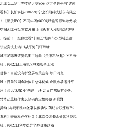
水线女工到世界技能大赛冠军 这才是最牛的“逆袭
”
看料】长阳科技(688299):宁波长阳科技股份有限公
东提前终止减持计划暨减持股份结果
！【新股IPO】不同集团(06090)暗盘暂报94港元 较
价高32.02%
空间AI工作站重磅发布 上海教育大模型赋能智慧
新生态
、提前！一组数据看“十四五”期间节水型社会建
成绩单”
筑城竞技主场1:1战平海门珂缔缘
25城市足球邀请赛氛围主题曲《贵阳ZUA起》MV 来
社：9月22日上海地区钴粉报价上涨
普林：目前没有折叠屏相关业务 每日消息
胜：目前我国金融体系总体稳健 金融市场运行平
每日快播
息！台风“桦加沙”来袭，9月24日广东所有高铁、
列车停运
对华起重机作出反倾销肯定性终裁 新视野
异动 | 与药明生物签署认购协议 药明合联涨逾7%
史新高
看料】斑斓秋色何处寻？北京公园40余处赏秋花境
来看
社：9月22日利华益异辛醇价格趋稳