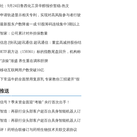
手速大战”
社：9月24日鲁西化工异辛醇报价暂稳-热文
申请轨迹显示相关专利，实现对高风险参与者行驶
的准确且清晰显示
股最新股东户数降逾一成 93股筹码连续集中3期以上
信息
智家：公司累计对外担保数量
信息:[快讯]超讯通信:超讯通信：董监高减持股份结
00ETF易方达（159361）标的指数尾盘回升，机构称
“慢牛”才是“长牛”
“凉燥”渐盛 养生重在调和肝脾
移动互联网用户数突破16亿
下常温牛奶全面禁用复原乳 专家教你三招避开“假
” 今日视点
推送
信号？季末资金面迎“考验” 央行首次出手！
智造：再获行业头部客户超百台具身智能机器人订
智造：再获行业头部客户超百台具身智能机器人订
评！药明合联修订与药明生物技术关联交易协议