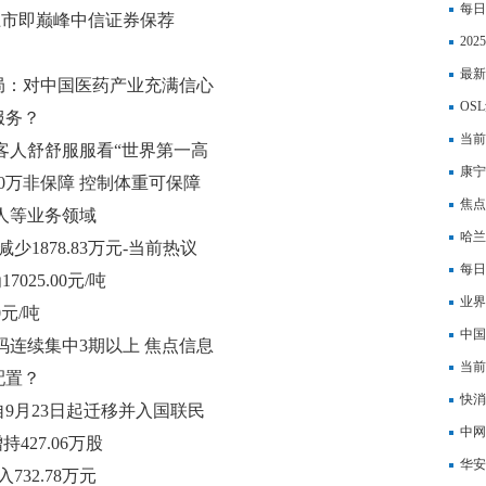
每日
0上市即巅峰中信证券保荐
援强
20
最新
局：对中国医药产业充满信心
什么
OS
服务？
当前
客人舒舒服服看“世界第一高
(AA
康宁
0万非保障 控制体重可保障
股
焦点
人等业务领域
哈兰
少1878.83万元-当前热议
也会
每日
025.00元/吨
技术
业界
0元/吨
中国
筹码连续集中3期以上 焦点信息
逆回
当前
配置？
正在
快消
9月23日起迁移并入国联民
山路
中网
持427.06万股
华安
32.78万元