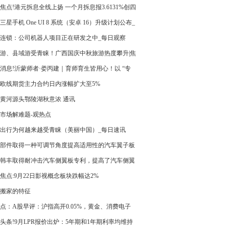
焦点!港元拆息全线上扬 一个月拆息报3.6131%创四
新高
三星手机 One UI 8 系统（安卓 16）升级计划公布_
热讯
连锁：公司机器人项目正在研发之中_每日观察
游、县域游受青睐！广西国庆中秋旅游热度攀升|焦
讯
消息!沂蒙师者·娄丙建｜育师育生皆用心！以 “专
+ 幸福” 点亮临沂教育
欧线期货主力合约日内涨幅扩大至5%
黄河源头鄂陵湖秋意浓 通讯
市场解难题-观热点
出行为何越来越受青睐（美丽中国）_每日速讯
部件取得一种可调节角度提高适用性的汽车翼子板
支架专利 每日简讯
韩丰取得耐冲击汽车侧翼板专利，提高了汽车侧翼
耐冲击性
焦点:9月22日影视概念板块跌幅达2%
搬家的特征
点：A股早评：沪指高开0.05%，黄金、消费电子
活跃！湖南白银、盛达资源涨6%，立讯精密一字
头条!9月LPR报价出炉：5年期和1年期利率均维持