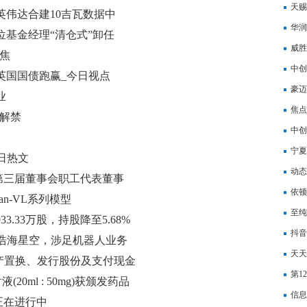
息
天赐
与英伟达合建10吉瓦数据中
应合
华润
注
位基金经理“清仓式”卸任
荐
威胜
聚焦
累计
中创
英国国债跑赢_今日视点
承担
豪迈
业
焦点
日解禁
中创
征）
宁夏
日热文
动态
第三届董事会职工代表董事
依顿
an-VL系列模型
至纯
.33万股，持股降至5.68%
抖音
资浩海星空，涉足机器人业务
同比
天天
大资产置换、发行股份及支付现金
同步
第1
(20ml : 50mg)获颁发药品
览中
信息
正在进行中