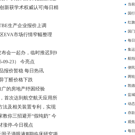
当前
创新获学术权威认可|每日精
个月
国行
焦点
红旗
TBE生产企业报价上调
国门
区EVA市场行情窄幅整理
点短
每日
业 
集运
发布会一起办，临时推迟到9
航拍
09-23） 今亮点
便民
品报价暂稳 每日热讯
两轮
益异丁醛价格下跌
凯德
推广的房地产纾困经验
安装
盐城
世，首次达到航空航天应用所
板的
动态
方法及相关装置专利，实现
存款
的位移量信息
教你三招避开“假纯奶” 今
观焦
材涨停-今日视点
概念
每日
长因子滴眼液Ⅲ期临床研究项