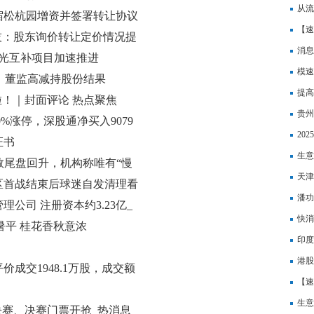
从流
宿松杭园增资并签署转让协议
剧本
【速
阳科技：股东询价转让定价情况提
司股
消息
光互补项目加速推进
招股
模速
信：董监高减持股份结果
教育
提高
啦！｜封面评论 热点聚焦
设“
贵州
%涨停，深股通净买入9079
20
陈小群净买入1.63亿
证书
了！
生意
的指数尾盘回升，机构称唯有“慢
天津
区首战结束后球迷自发清理看
潘功
公司 注册资本约3.23亿_
稳|
快消
暑平 桂花香秋意浓
普速
印度
港股
成交1948.1万股，成交额
创历
【速
等你
生意
决赛、决赛门票开抢_热消息