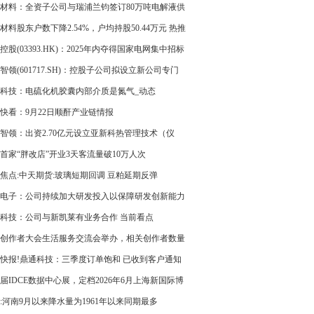
材料：全资子公司与瑞浦兰钧签订80万吨电解液供
作协议_每日看点
材料股东户数下降2.54%，户均持股50.44万元 热推
控股(03393.HK)：2025年内夺得国家电网集中招标
价值约3.98亿元合约 即时焦点
智领(601717.SH)：控股子公司拟设立新公司专门
热管理业务的运营职能
科技：电硫化机胶囊内部介质是氮气_动态
快看：9月22日顺酐产业链情报
智领：出资2.70亿元设立亚新科热管理技术（仪
有限公司
首家“胖改店”开业3天客流量破10万人次
焦点:中天期货:玻璃短期回调 豆粕延期反弹
电子：公司持续加大研发投入以保障研发创新能力
科技：公司与新凯莱有业务合作 当前看点
创作者大会生活服务交流会举办，相关创作者数量
增长47%
快报!鼎通科技：三季度订单饱和 已收到客户通知
对Cage和液冷产品做产能上的准备
2届IDCE数据中心展，定档2026年6月上海新国际博
心
:河南9月以来降水量为1961年以来同期最多