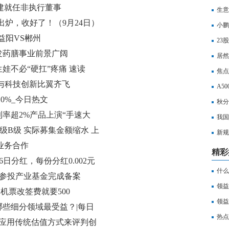
：刘建就任非执行董事
演“
生意
出炉，收好了！（9月24日）
小鹏
益阳VS郴州
轨迹
23
发药膳事业前景广阔
焦点
居然
娃不必“硬扛”疼痛 速读
焦点
与科技创新比翼齐飞
果
A5
0%_今日热文
唯有
秋分
率超2%产品上演“手速大
我国
级B级 实际募集金额缩水 上
新规
有业务合作
纯奶
精彩
6日分红，每份分红0.002元
什么
 参投产业基金完成备案
领益
机票改签费就要500
单
领益
些细分领域最受益？|每日
单
热点
不应用传统估值方式来评判创