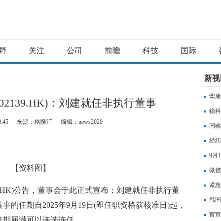
野
关注
公司
前瞻
科技
国际
新视
华康
2139.HK)：刘建就任非执行董事
锐科
9:45
来源：格隆汇
编辑：news2020
国睿
经纬
9月
【资料图】
微信
紧急
39.HK)公告，董事会于此正式宣布：刘建就任非执行董
韩国
的任期自2025年9月19日(即任职资格获核准日)起，
官宣
任期届满可以连选连任。