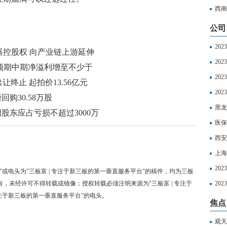
超算
西南
公司
20
邦电器控股权 向产业链上游延伸
20
喜，预期中期净溢利增至不少于
20
终止 起拍价13.56亿元
区社
20
镑回购30.58万股
以享
黑龙
中期股东应占亏损不超过3000万
丧葬
医保
西安
上海
如下
20
"或电头为"三板富 | 专注于新三板的第一垂直服务平台"的稿件，均为三板
有，未经许可不得转载或镜像；授权转载必须注明来源为"三板富 | 专注于
2023
20
专注于新三板的第一垂直服务平台"的电头。
最新
焦点
观天