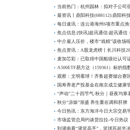
当前热门：杭州园林：拟对子公司
最资讯丨鼎阳科技(688112):鼎
示性公告
每日速讯：连云港海州6项市重点渔
焦点信息:[快讯]超讯通信:超讯通
中介雇人压价，楼市“戏精”该收场
焦点资讯：A股龙虎榜丨长川科技20
万；游资“中山东路”净买入1.58亿，
麦加芯彩：已取得中国船级社认可
A500ETF易方达（159361）标
牛”才是“长牛”
观察：文明看球！齐鲁超赛烟台赛
台
国寿养老产投基金在南京成立健康管理
观速讯
“声动”二十四节气·秋分｜昼夜均寒
秋分“凉燥”渐盛 养生重在调和肝脾
今日热讯：东方海洋今日大宗交易平价
5065.06万元
市场监管总局约谈货拉拉-今日热议
到灌南看“灌篮高手”，篮球苏超半