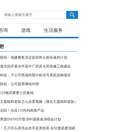
请输入搜索关键字
咨询
游戏
生活服务
野
股份：福建雅客决定提前终止股份减持计划
激光拟开展光学器件厂房及仓库装修工程建设
科技：子公司恩瑞特预中标信号系统采购项目
纺机：公司股票继续停牌
11日晚间重要公告集锦
主题猫和老鼠怎么设置视频（微信主题猫和老鼠）
召回！涉及111吨鸡肉条产品
男团INFINITE取消中国香港演唱会计划
！芯片巨头英伟达牵手亚洲首富 在印度搭建顶级