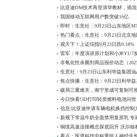
比亚迪DM技术再登清华教材，插混
选
我国移动互联网用户数突破16亿
即时：生意社：9月23日山东地区M
热门看点：生意社：9月23日北京地
观天下！上证综指9月23日跌0.18%
雷军：年度演讲原计划和小米YU7
月_每日关注
非氧化性杀菌剂商品报价动态（2025-
生意社：9月23日山东利华益集团油
焦点快播：生意社：9月23日利华
破局三重难关，南宁形成可复制可
今日快看!3D打印轻质燃料电池问
需的比功率指标
信息:比亚迪申请车辆电机换挡控制
无位置传感器也能获取到拨片准确
新规下常温牛奶全面禁用复原乳 专家
日视点
铜缆高速连接概念探底回升 沃尔核
看点：医渡科技中标重组人神经生