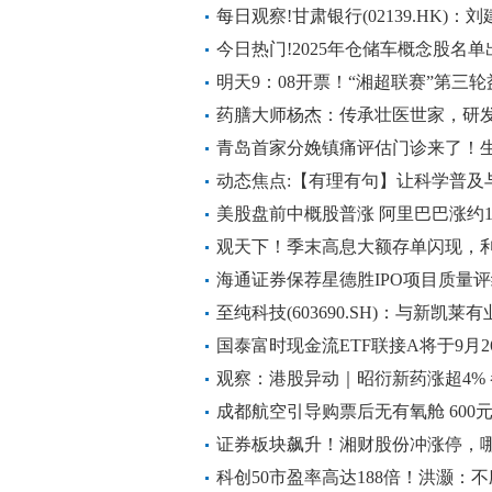
每日观察!甘肃银行(02139.HK)
今日热门!2025年仓储车概念股名单
明天9：08开票！“湘超联赛”第三轮
药膳大师杨杰：传承壮医世家，研
青岛首家分娩镇痛评估门诊来了！生
动态焦点:【有理有句】让科学普及
美股盘前中概股普涨 阿里巴巴涨约1
观天下！季末高息大额存单闪现，利
战”
海通证券保荐星德胜IPO项目质量评
市首年扣非净利润下降
至纯科技(603690.SH)：与新凯莱
国泰富时现金流ETF联接A将于9月2
观察：港股异动｜昭衍新药涨超4%
成都航空引导购票后无有氧舱 600元
证券板块飙升！湘财股份冲涨停，哪
热闻
科创50市盈率高达188倍！洪灏：