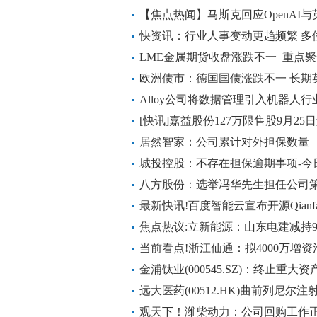
【焦点热闻】马斯克回应OpenAI
心：xAI将第一个实现急削减降息押
快资讯：行业人事变动更趋频繁 多
LME金属期货收盘涨跌不一_重点
欧洲债市：德国国债涨跌不一 长期
Alloy公司将数据管理引入机器人行
[快讯]嘉益股份127万限售股9月25
居然智家：公司累计对外担保数量
城投控股：不存在担保逾期事项-今
八方股份：选举冯华先生担任公司
每日快报
最新快讯!百度智能云宣布开源Qianf
焦点热议:立新能源：山东电建减持933
当前看点!浙江仙通：拟4000万增
金浦钛业(000545.SZ)：终止重
购买资产并募集配套资金
远大医药(00512.HK)曲前列尼尔注射液
注册证书|当前热点
观天下！潍柴动力：公司回购工作