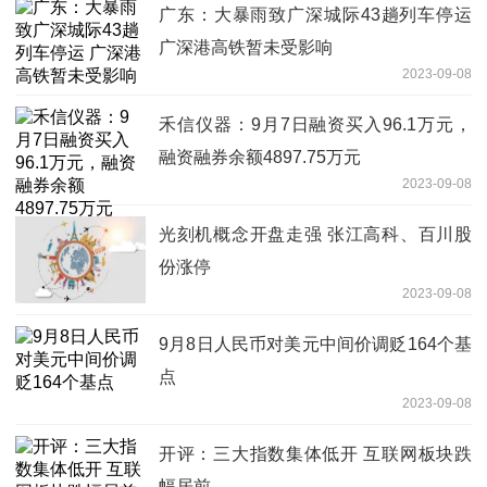
广东：大暴雨致广深城际43趟列车停运
广深港高铁暂未受影响
2023-09-08
禾信仪器：9月7日融资买入96.1万元，
融资融券余额4897.75万元
2023-09-08
光刻机概念开盘走强 张江高科、百川股
份涨停
2023-09-08
9月8日人民币对美元中间价调贬164个基
点
2023-09-08
开评：三大指数集体低开 互联网板块跌
幅居前