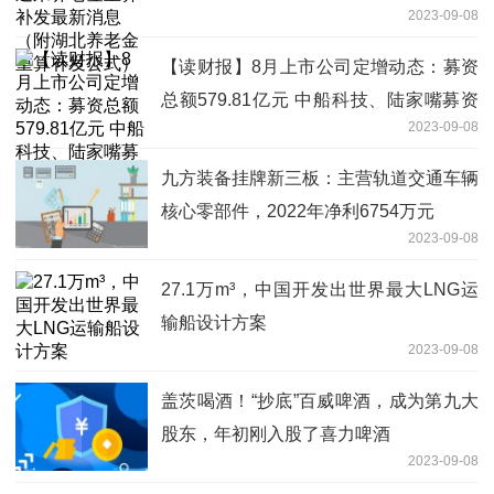
2023-09-08
补发公式）
【读财报】8月上市公司定增动态：募资
总额579.81亿元 中船科技、陆家嘴募资
2023-09-08
额居前
九方装备挂牌新三板：主营轨道交通车辆
核心零部件，2022年净利6754万元
2023-09-08
27.1万m³，中国开发出世界最大LNG运
输船设计方案
2023-09-08
盖茨喝酒！“抄底”百威啤酒，成为第九大
股东，年初刚入股了喜力啤酒
2023-09-08