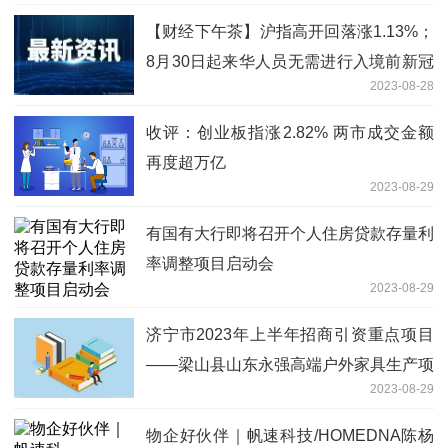
【财经下午茶】沪指高开回落涨1.13%；
8月30日起来华人员无需进行入境前新冠
2023-08-28
病毒核酸或抗原检测
收评：创业板指涨2.82% 两市成交金额
再度超万亿
2023-08-29
有国有大行即将召开个人住房贷款存量利
率调整项目启动会
2023-08-29
济宁市2023年上半年招商引资重点项目
——梁山县山东永强高端户外家具生产项
2023-08-29
目
物企好伙伴｜帆速科技/HOMEDNA陈杨