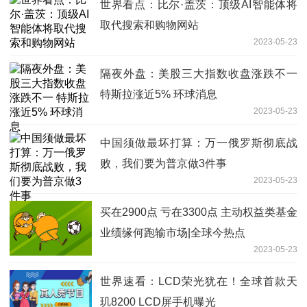
世界看点：比尔·盖茨：顶级AI智能体将
取代搜索和购物网站
2023-05-23
隔夜外盘：美股三大指数收盘涨跌不一
特斯拉涨近5% 环球消息
2023-05-23
中国须做最坏打算：万一俄罗斯彻底战
败，我们要为普京做3件事
2023-05-23
买在2900点 亏在3300点 主动权益类基金
业绩缘何跑输市场|全球今热点
2023-05-23
世界速看：LCD荣光犹在！全球首款天
玑8200 LCD屏手机曝光