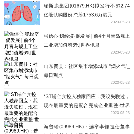
瑞斯康集团(01679.HK)拟发行不超2.74
亿股认购股份 总筹1753.6万港元
2023-05-23
强信心·稳经济·促发展 | 前4个月青岛规上
工业增加值增6%|世界讯息
2023-05-23
山东费县：社区集市增添城市 “烟火气”_
每日观点
2023-05-23
*ST辅仁实控人独家回应：我没失联过，
现在最重要的是配合完成企业重整-世界
2023-05-23
今日讯
海普瑞(09989.HK)：选举李锂担任董事