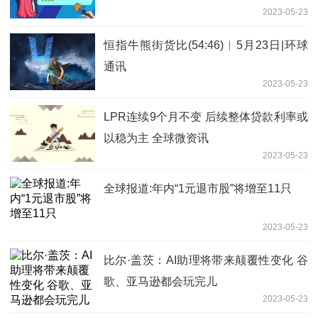
2023-05-23
恒指牛熊街货比(54:46)︱5月23日|环球
通讯
2023-05-23
LPR连续9个月不变 后续整体贷款利率或
以稳为主 全球微资讯
2023-05-23
全球报道:年内“1元退市股”将增至11只
2023-05-23
比尔·盖茨：AI助理将带来颠覆性变化 谷
歌、亚马逊都会玩完儿
2023-05-23