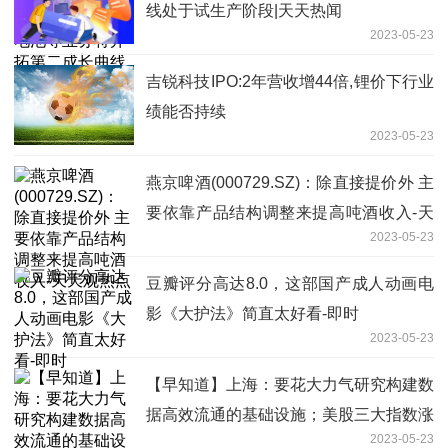
线处于试生产阶段|天天热闻
2023-05-23
吉锐科技IPO:2年营收增44倍,锂价下行业
绩能否持续
2023-05-23
燕京啤酒(000729.SZ)：除直接提价外 主
要依靠产品结构调整来提高吨酒收入-天
2023-05-23
天观热点
豆瓣评分高达8.0，这部国产成人动画电
影《大护法》简直太好看-即时
2023-05-23
【早知道】上海：要花大力气研究构建数
据高效流通的基础设施；美股三大指数涨
2023-05-23
跌不一，特斯拉涨近5%