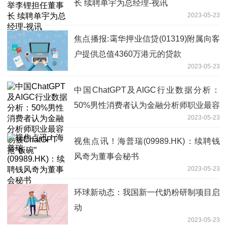
长 续聘单宇为总经理-视讯
2023-05-23
焦点播报:霭华押业信贷(01319)附属向客
户提供总值4360万港元的贷款
2023-05-23
中国ChatGPT及AIGC行业数据分析：
50%男性消费者认为金融分析师职业最容
2023-05-23
易被ChatGPT抢“饭碗”
视焦点讯！海普瑞(09989.HK)：续聘钱
风奇为董事会秘书
2023-05-23
环球新动态：我国新一代奶粉研制项目启
动
2023-05-23