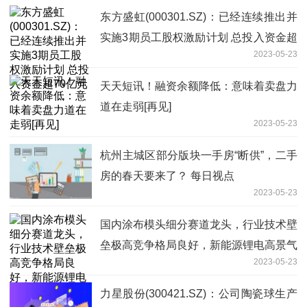
东方盛虹(000301.SZ)：已经连续推出并
实施3期员工股权激励计划 总投入资金超
2023-05-23
70亿元
天天短讯！融资余额降低：意味着卖盘力
道在走弱[再见]
2023-05-23
杭州主城区部分版块一手房“断供”，二手
房的春天要来了？ 每日视点
2023-05-23
国内涂布模头细分赛道龙头，行业技术壁
垒极高竞争格局良好，新能源锂电高景气
2023-05-23
驱动业绩持续高增长，燃料电池及钙钛矿
电池等业务将开拓第二成长曲线——5月
力星股份(300421.SZ)：公司陶瓷球生产
23日研报挖矿-每日播报