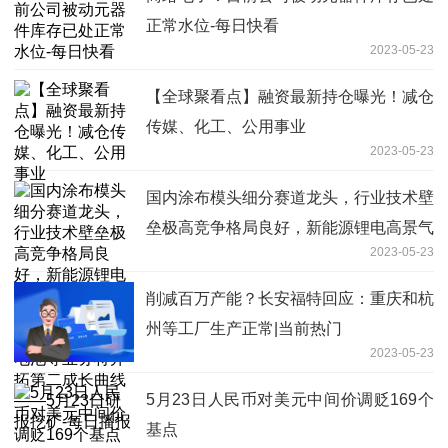
正常水位-每日快看
2023-05-23
【全球聚看点】融资最新持仓曝光！减仓
传媒、化工、公用事业
2023-05-23
国内涂布模头细分赛道龙头，行业技术壁
垒极高竞争格局良好，新能源锂电高景气
2023-05-23
驱动业绩持续高增长，燃料电池及钙钛矿
电池等业务将开拓第二成长曲线——5月
削减百万产能？长安福特回应：重庆和杭
23日研报挖矿-每日播报
州等工厂生产正常|当前热门
2023-05-23
5月23日人民币对美元中间价调贬169个
基点