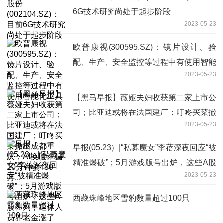
6G技术研究尚处于起步阶段
2023-05-23
欧普康视(300595.SZ)：镜片设计、验
配、生产、安全监控等过程中有使用智能
2023-05-23
化工具
【黑马早报】薇娅夫妇收获第二家上市公
司；比亚迪或将在法国建厂；叮咚买菜撤
2023-05-23
出成都重庆；AI换脸诈骗10分钟骗430
万...
早报(05.23）|“私募魔女”李蓓深夜回应“被
精准爆破”；5月游戏版号出炉，这些A股
2023-05-23
在列；退休人员养老金涨了
西藏珠峰地区雪豹数量超过100只