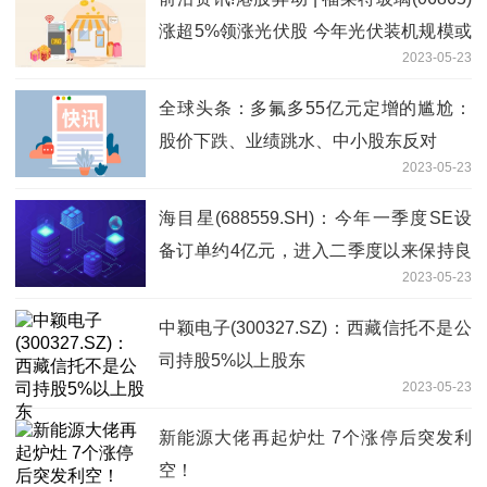
涨超5%领涨光伏股 今年光伏装机规模或
2023-05-23
超出预期
全球头条：多氟多55亿元定增的尴尬：
股价下跌、业绩跳水、中小股东反对
2023-05-23
海目星(688559.SH)：今年一季度SE设
备订单约4亿元，进入二季度以来保持良
2023-05-23
好的签单趋势 每日时讯
中颖电子(300327.SZ)：西藏信托不是公
司持股5%以上股东
2023-05-23
新能源大佬再起炉灶 7个涨停后突发利
空！