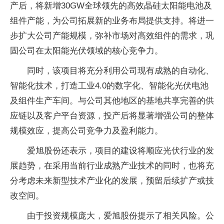
产后，将新增30GW全球领先的高效晶硅太阳能电池及
组件产能，为公司拓展新的业务布局提供支持。将进一
步扩大公司产能规模，弥补市场对高效组件的需求，巩
固公司在太阳能光伏领域的核心竞争力。
同时，该项目将充分利用公司现有成熟的自动化、
智能化技术，打造工业4.0的数字化、智能化光伏电池
及组件生产车间。与公司其他地区的基地共享完善的供
应链以及客户平台资源，投产后将显著增强公司的整体
规模效应，提高公司竞争力及盈利能力。
爱旭股份还表示，项目的建设将顺应光伏行业的发
展趋势，在采用当前行业成熟产业技术的同时，也将充
分考虑未来新型技术产业化的发展，预留后续扩产或技
改空间。
由于投资规模庞大，爱旭股份提示了相关风险。公