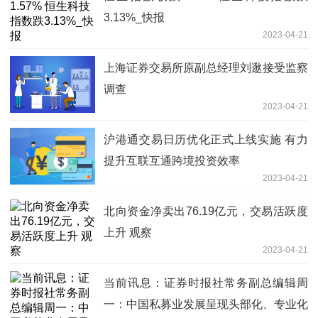
3.13%_快报
2023-04-21
​上海证券交易所原副总经理刘逖接受监察
调查
2023-04-21
沪港通交易日历优化正式上线实施 有力
提升互联互通跨境投资效率
2023-04-21
北向资金净卖出76.19亿元，交易活跃度
上升 观察
2023-04-21
当前讯息：证券时报社常务副总编辑周
一：中国私募业发展呈现头部化、专业化