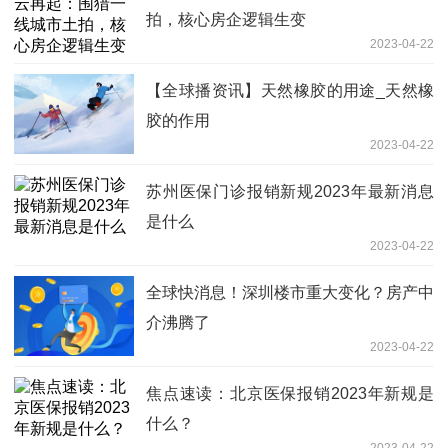
拍，核心房企逻辑生变
2023-04-22
【全球播资讯】天然橡胶的用途_天然橡
胶的作用
2023-04-22
苏州医保门诊报销新规2023年最新消息
是什么
2023-04-22
全球快消息！深圳楼市重大变化？房产中
介沸腾了
2023-04-22
焦点速读：北京医保报销2023年新规是
什么？
2023-04-22