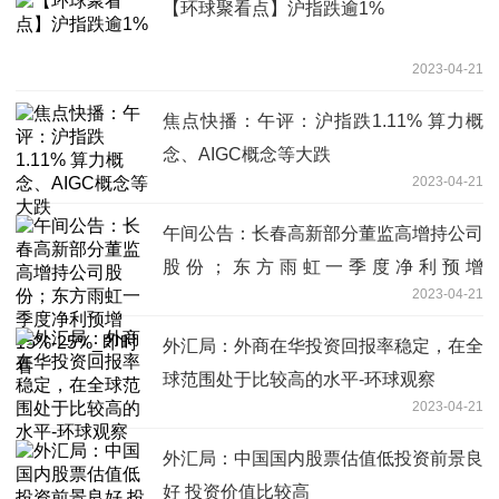
【环球聚看点】沪指跌逾1%
2023-04-21
焦点快播：午评：沪指跌1.11% 算力概
念、AIGC概念等大跌
2023-04-21
午间公告：长春高新部分董监高增持公司
股份；东方雨虹一季度净利预增
2023-04-21
15%-25%_即时看
外汇局：外商在华投资回报率稳定，在全
球范围处于比较高的水平-环球观察
2023-04-21
外汇局：中国国内股票估值低投资前景良
好 投资价值比较高