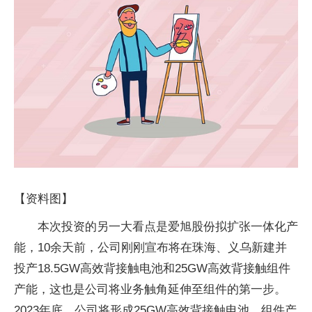
【资料图】
本次投资的另一大看点是爱旭股份拟扩张一体化产
能，10余天前，公司刚刚宣布将在珠海、义乌新建并
投产18.5GW高效背接触电池和25GW高效背接触组件
产能，这也是公司将业务触角延伸至组件的第一步。
2023年底，公司将形成25GW高效背接触电池、组件产