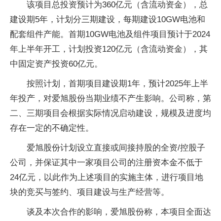
该项目总投资预计为360亿元（含流动资金），总
建设期5年，计划分三期建设，每期建设10GW电池和
配套组件产能。首期10GW电池及组件项目预计于2024
年上半年开工，计划投资120亿元（含流动资金），其
中固定资产投资60亿元。
按照计划，首期项目建设期1年，预计2025年上半
年投产，对爱旭股份当期业绩不产生影响。公司称，第
二、三期项目会根据实际情况启动建设，规模及进度均
存在一定的不确定性。
爱旭股份计划设立直接或间接持股的全资/控股子
公司，并保证其中一家项目公司的注册资本金不低于
24亿元，以此作为上述项目的实施主体，进行项目地
块的竞买与签约、项目建设与生产经营等。
谈及本次合作的影响，爱旭股份称，本项目全面达