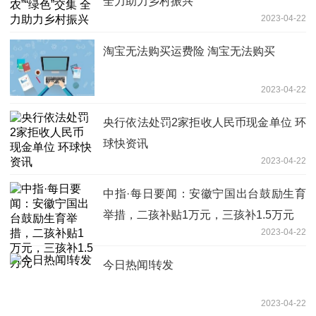
全力助力乡村振兴
2023-04-22
淘宝无法购买运费险 淘宝无法购买
2023-04-22
央行依法处罚2家拒收人民币现金单位 环
球快资讯
2023-04-22
中指·每日要闻：安徽宁国出台鼓励生育
举措，二孩补贴1万元，三孩补1.5万元
2023-04-22
今日热闻!转发
2023-04-22