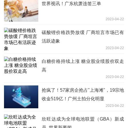
世界视讯！广东杭萧连签三单
2023-04-22
碳酸锂价格跌势放缓 厂商坦言市场已有
活跃迹象
2023-04-22
白糖价格持续上涨 糖业股业绩股价双走
高
2023-04-22
抢疯了！57家房企抢占"上海滩"，19宗地
收金519亿！广州土拍分化明显
2023-04-22
欣旺达成为全球电池联盟（GBA）新成
员_世界新要闻