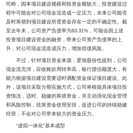
司称，因本项目建设规模和投资金额较大，投资建设过
程中可能会对公司现金流造成一定压力，未来公司能否
及时筹措到项目建设所需资金存在一定的不确定性。截
至去年末，公司资产负债率为63.31%，可能会因上述
投资项目建设资金的融资，带来公司资产负债率的上
升，对公司现金流造成压力，增加偿债风险。
不过，针对项目资金来源，爱旭股份也提到，公司
现金流充沛，应收账款周转率高，银行授信额度大，有
能力根据项目建设需要适时调配资金保证项目建设。此
外，该项目采取分期实施方式，公司将根据具体项目投
资情况，适时、稳健的筹措资金，并主动强化现金管理
和风险控制，统筹资金使用安排，促进公司的持续稳健
经营，不会对公司带来较大的资金压力。
“虚拟一体化”基本成型