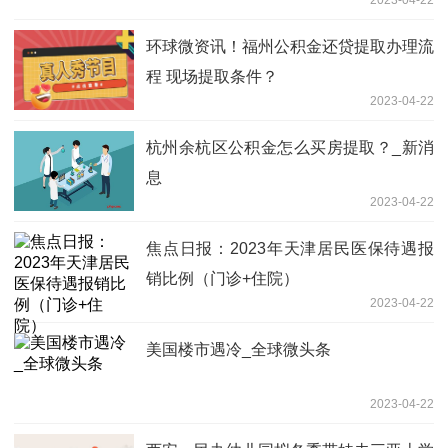
环球微资讯！福州公积金还贷提取办理流
程 现场提取条件？
2023-04-22
杭州余杭区公积金怎么买房提取？_新消
息
2023-04-22
焦点日报：2023年天津居民医保待遇报
销比例（门诊+住院）
2023-04-22
美国楼市遇冷_全球微头条
2023-04-22