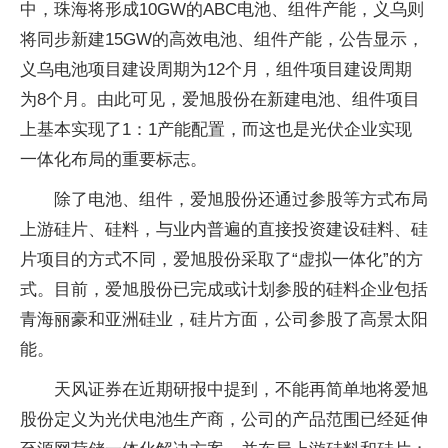
中，珠海将形成10GW的ABC电池、组件产能，义乌则
将同步新建15GW的高效电池、组件产能，公告显示，
义乌电池项目建设周期为12个月，组件项目建设周期
为8个月。由此可见，爱旭股份在新建电池、组件项目
上基本实现了1：1产能配置，而这也是光伏企业实现
一体化布局的重要标志。
除了电池、组件，爱旭股份还通过参股等方式布局
上游硅片、硅料，与业内普遍的直接投资建设硅料、硅
片项目的方式不同，爱旭股份采取了“虚拟一体化”的方
式。目前，爱旭股份已完成或计划参股的硅料企业包括
青海丽豪和亚洲硅业，硅片方面，公司参股了高景太阳
能。
天风证券在近期研报中提到，不能再简单地将爱旭
股份定义为光伏电池生产商，公司的产品范围已经延伸