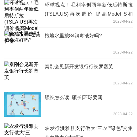
环球视点！毛利率创两年新低后特斯拉
(TSLA.US)再次调价 提高Model S和
2023-04-22
Model X在美售价
拖地水里放84消毒液好吗?
2023-04-22
秦刚会见新开发银行行长罗塞芙
2023-04-22
颀长怎么读_颀长|环球要闻
2023-04-22
农发行洪雅县支行做大“三农”“绿色”交集