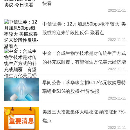
快看
2022-11-11
中信证券：12月加息50bps概率较大 美
股或将迎来阶段性反弹-聚看点
2022-11-11
中金：合成生物学技术是对传统生产方式
的补充或颠覆，有望催生万亿美元经济增
2022-11-11
量-全球即时看
早间公告：萃华珠宝拟6.12亿元收购思特
瑞锂业51%的股权-世界快报
2022-11-11
美股三大指数集体大幅收涨 纳指涨超7%-
焦点
2022-11-11