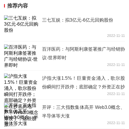
推荐内容
三七互娱：拟3亿元-6亿元回购股份
2022-11-11
百洋医药：与阿斯利康签署推广与经销协
议-世界即时
2022-11-11
沪指大涨1.5%！巨量资金涌入，歌尔股
份瞬间打开跌停；底部确定？外资正在抄
2022-11-11
底房地产；Web3.0概念爆发了，这些股
票......
开评：三大指数集体高开 Web3.0概念、
半导体等大涨
2022-11-11