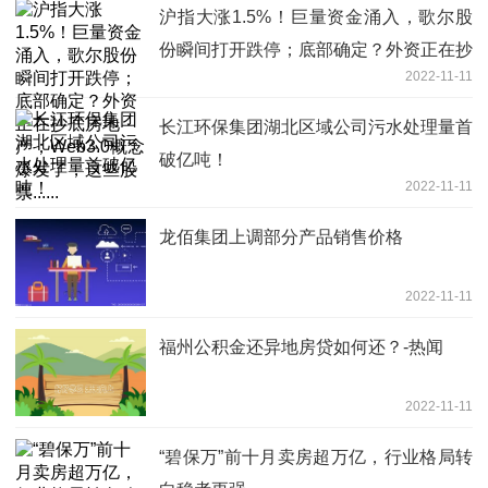
沪指大涨1.5%！巨量资金涌入，歌尔股
份瞬间打开跌停；底部确定？外资正在抄
2022-11-11
底房地产；Web3.0概念爆发了，这些股
票......
长江环保集团湖北区域公司污水处理量首
破亿吨！
2022-11-11
龙佰集团上调部分产品销售价格
2022-11-11
福州公积金还异地房贷如何还？-热闻
2022-11-11
“碧保万”前十月卖房超万亿，行业格局转