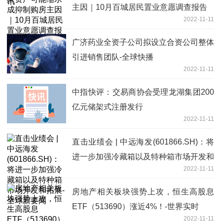
主因｜10月百城居民置业意愿调查报告
2022-11-11
广济药业全资子公司拟设立合资公司整体
引进销售团队-全球快播
2022-11-11
中指快评：交易商协会受理龙湖集团200
亿元储架式注册发行
2022-11-11
直击业绩会 | 中远海发(601866.SH)：将
进一步加强冷藏箱以及特种箱市场开发和
2022-11-11
拓展-全球新要闻
房地产相关板块强势上攻，恒生高股息
ETF（513690）涨近4%！-世界实时
2022-11-11