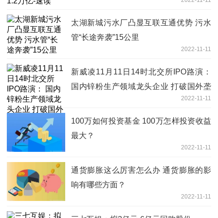
太湖新城污水厂凸显互联互通优势 污水
管“长途奔袭”15公里
2022-11-11
新威凌11月11日14时北交所IPO路演：
国内锌粉生产领域龙头企业 打破国外垄
2022-11-11
断实现进口替代-当前要闻
100万如何投资基金 100万怎样投资收益
最大？
2022-11-11
通货膨胀这么厉害怎么办 通货膨胀的影
响有哪些方面？
2022-11-11