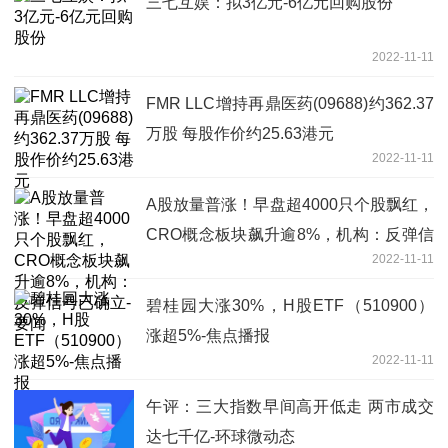
三七互娱：拟3亿元-6亿元回购股份
2022-11-11
FMR LLC增持再鼎医药(09688)约362.37
万股 每股作价约25.63港元
2022-11-11
A股放量普涨！早盘超4000只个股飘红，
CRO概念板块飙升逾8%，机构：反弹信
2022-11-11
号已确立-要闻
碧桂园大涨30%，H股ETF（510900）
涨超5%-焦点播报
2022-11-11
午评：三大指数早间高开低走 两市成交
达七千亿-环球微动态