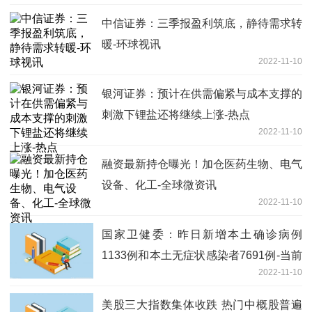
中信证券：三季报盈利筑底，静待需求转
暖-环球视讯
2022-11-10
​银河证券：预计在供需偏紧与成本支撑的
刺激下锂盐还将继续上涨-热点
2022-11-10
融资最新持仓曝光！加仓医药生物、电气
设备、化工-全球微资讯
2022-11-10
国家卫健委：昨日新增本土确诊病例
1133例和本土无症状感染者7691例-当前
2022-11-10
快播
美股三大指数集体收跌 热门中概股普遍